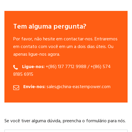
Tem alguma pergunta?
Por favor, não hesite em contactar-nos. Entraremos
em contato com você em um a dois dias úteis. Ou
apenas ligue-nos agora.
Ligue-nos:
+(86) 137 7712 9988 / +(86) 574
8185 6915
Envie-nos:
sales@china-easternpower.com
Se você tiver alguma dúvida, preencha o formulário para nós.