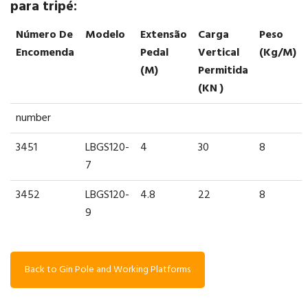
para tripé:
Número De
Modelo
Extensão
Carga
Peso
Encomenda
Pedal
Vertical
(kg/m)
(m)
Permitida
(kN )
number
3451
LBGS120-
4
30
8
7
3452
LBGS120-
4.8
22
8
9
Back to Gin Pole and Working Platforms