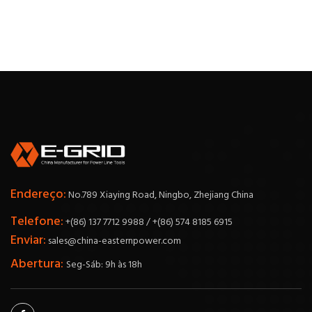
Endereço:
No.789 Xiaying Road, Ningbo, Zhejiang China
Telefone:
+(86) 137 7712 9988 / +(86) 574 8185 6915
Enviar:
sales@china-easternpower.com
Abertura:
Seg-Sáb: 9h às 18h