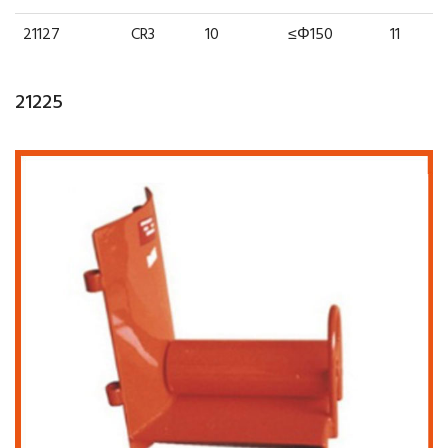
21127
CR3
10
≤Φ150
11
21225