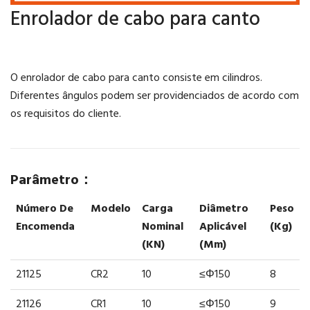
Enrolador de cabo para canto
O enrolador de cabo para canto consiste em cilindros.
Diferentes ângulos podem ser providenciados de acordo com
os requisitos do cliente.
Parâmetro：
Número De
Modelo
Carga
Diâmetro
Peso
Encomenda
Nominal
Aplicável
(kg)
(kN)
(mm)
21125
CR2
10
≤Φ150
8
21126
CR1
10
≤Φ150
9