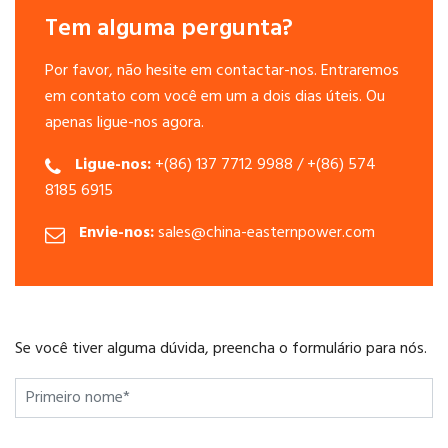
Tem alguma pergunta?
Por favor, não hesite em contactar-nos. Entraremos
em contato com você em um a dois dias úteis. Ou
apenas ligue-nos agora.
Ligue-nos:
+(86) 137 7712 9988 / +(86) 574
8185 6915
Envie-nos:
sales@china-easternpower.com
Se você tiver alguma dúvida, preencha o formulário para nós.